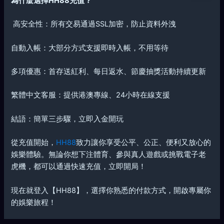
為什麼選擇HH88充值？
高安全性：所有交易通過SSL加密，防止資料外洩
自動入帳：大部分方式支援即時入帳，不用等待
多項優惠：首存送紅利、每日返水、節慶抽獎活動持續更新
繁體中文客服：提供港澳專線、24小時在線支援
結語：簡單三步驟，立即入金開玩
從充值開始，
HH88
致力讓你享受公平、公正、便利又放心的
娛樂體驗。無論你想下注體育、參與真人遊戲或挑戰電子老
虎機，都可以通過快速充值，立即開局！
現在就登入【HH88】，選擇你熟悉的付款方式，開啟專屬你
的娛樂旅程！